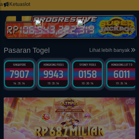
Min
Pasaran Togel
Lihat lebih banyak
HONGKONG POOLS
SYDNEY POOLS
HONGKONG LOTTO
SYDNEY LOTTO
9943
0158
6011
3712
19 : 35 : 12
10 : 30 : 12
19 : 35 : 12
10 : 30 : 12