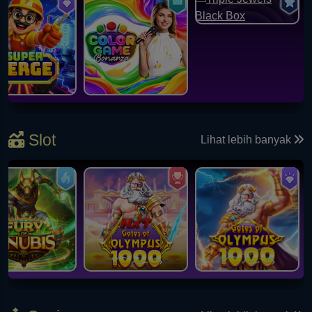
Slot
Lihat lebih banyak