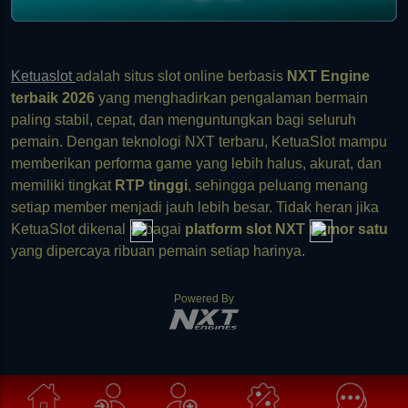
Ketuaslot
adalah situs slot online berbasis
NXT Engine
terbaik 2026
yang menghadirkan pengalaman bermain
paling stabil, cepat, dan menguntungkan bagi seluruh
pemain. Dengan teknologi NXT terbaru, KetuaSlot mampu
memberikan performa game yang lebih halus, akurat, dan
memiliki tingkat
RTP tinggi
, sehingga peluang menang
setiap member menjadi jauh lebih besar. Tidak heran jika
KetuaSlot dikenal sebagai
platform slot NXT nomor satu
yang dipercaya ribuan pemain setiap harinya.
Powered By