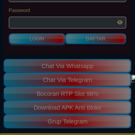
Password
LOGIN
DAFTAR
Chat Via Whatsapp
Chat Via Telegram
Bocoran RTP Slot 98%
Download APK Anti Blokir
Grup Telegram