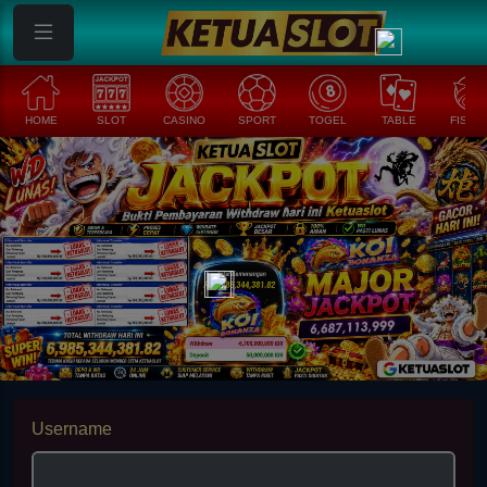
SLOT
CASINO
SPORT
TOGEL
TABLE
FISHING
COCK
Username