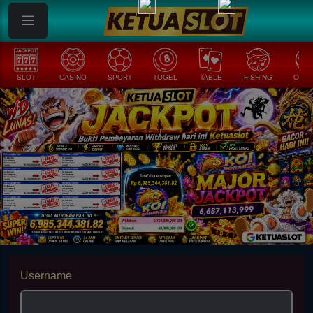
SLOT
CASINO
SPORT
TOGEL
TABLE
FISHING
COCK
Username