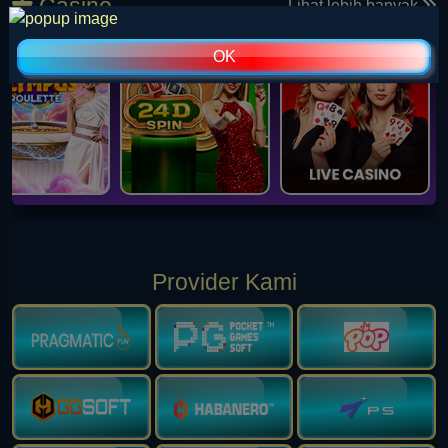
Casino
Lihat lebih banyak
OK
Provider Kami