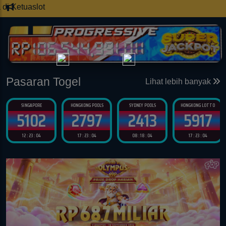
M
Pasaran Togel
Lihat lebih banyak
HONGKONG POOLS
SYDNEY POOLS
HONGKONG LOTTO
SYDNEY LOTTO
2797
2413
5917
1377
17 : 23 : 02
08 : 18 : 02
17 : 23 : 02
08 : 18 : 02