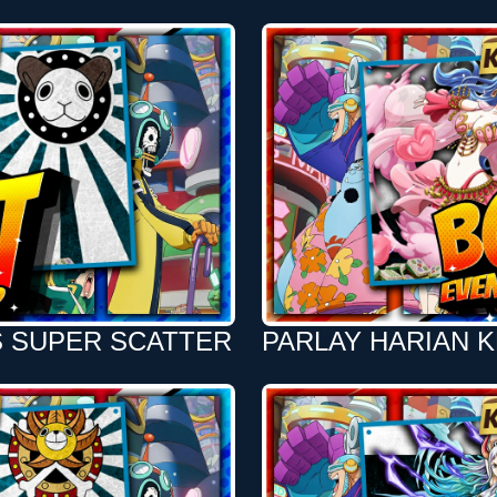
 SUPER SCATTER
PARLAY HARIAN K