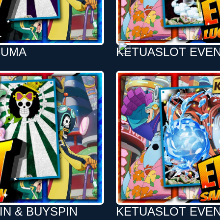
CUMA
KETUASLOT EVE
N & BUYSPIN
KETUASLOT EVEN