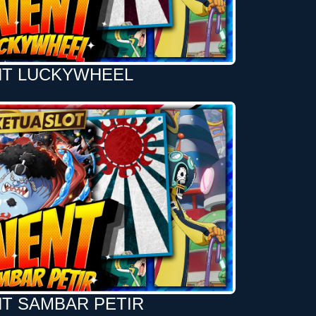
NT LUCKYWHEEL
T SAMBAR PETIR