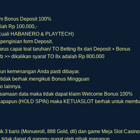
aim Bonus Deposit 100%
lah Rp 100.000,-
(Kecuali HABANERO & PLAYTECH)
pengisian form Deposit.
us capai toal taruhan/ TO Betting 8x dari Deposit + Bonus
rb >> dikalikan syarat TO 8x adalah Rp 800.000
un kemenangan Anda pasti dibayar.
tidak berhak mengikuti Bonus Mingguan
o lainnya.
kesamaan data maka tidak dapat klaim Welcome Bonus 100%
uk apapun (HOLD SPIN) maka KETUASLOT berhak untuk memba
k 3 baris (Monueroll, 888 Gold, dll) dan game Meja Slot Casino
idak dapat di ganggu gugat oleh pihak manapun.