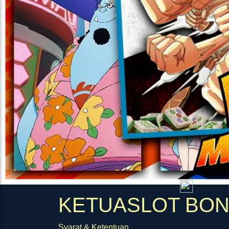
KETUASLOT BON
Syarat & Ketentuan