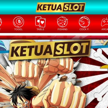
T
TOGEL
TABLE
FISHING
COCK F.
ARC