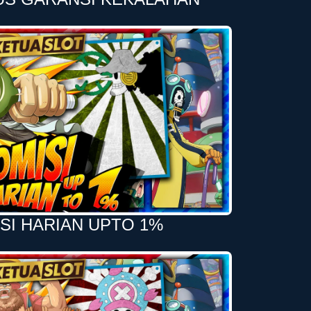
SI HARIAN UPTO 1%