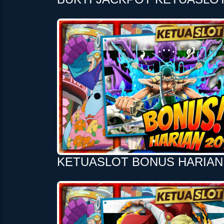
KETUASLOT BONUS HARIAN