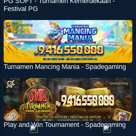
PG SOFT - Turnamen Kemerdekaan -
Festival PG
Turnamen Mancing Mania - Spadegaming
Play and Win Tournament - Spadegaming