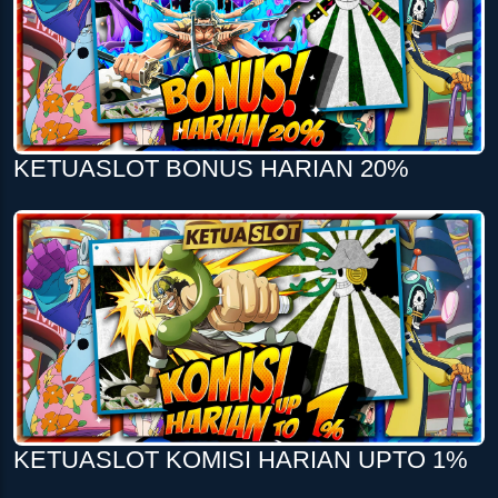
KETUASLOT BONUS HARIAN 20%
KETUASLOT KOMISI HARIAN UPTO 1%