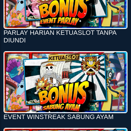
PARLAY HARIAN KETUASLOT TANPA
DIUNDI
EVENT WINSTREAK SABUNG AYAM