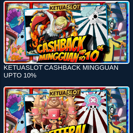
KETUASLOT CASHBACK MINGGUAN
UPTO 10%