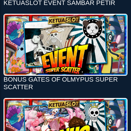
KETUASLOT EVENT SAMBAR PETIR
BONUS GATES OF OLMYPUS SUPER
SCATTER