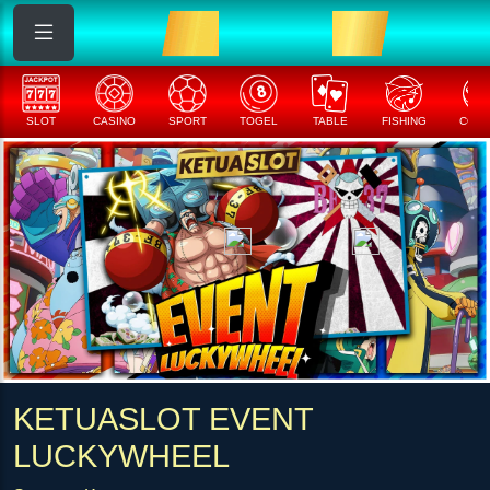
CASINO
SPORT
TOGEL
TABLE
FISHING
COCK F.
ARC
KETUASLOT EVENT
LUCKYWHEEL