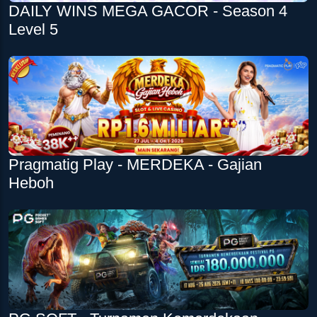
DAILY WINS MEGA GACOR - Season 4
Level 5
Pragmatig Play - MERDEKA - Gajian
Heboh