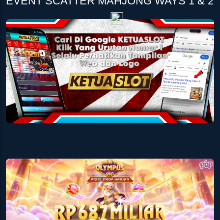
EVENT SCATTER MAHJONG WAYS 1 & 2