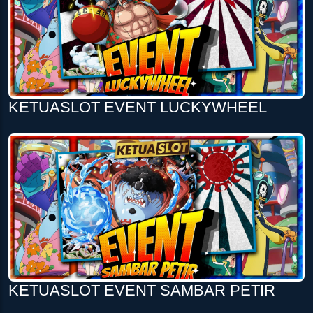
KETUASLOT EVENT LUCKYWHEEL
KETUASLOT EVENT SAMBAR PETIR