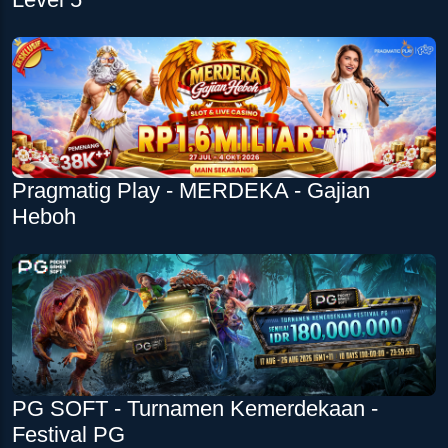
Pragmatig Play - MERDEKA - Gajian
Heboh
PG SOFT - Turnamen Kemerdekaan -
Festival PG