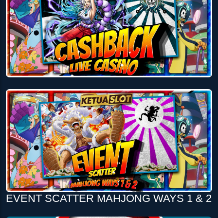
EVENT SCATTER MAHJONG WAYS 1 & 2