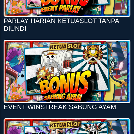
PARLAY HARIAN KETUASLOT TANPA
DIUNDI
EVENT WINSTREAK SABUNG AYAM