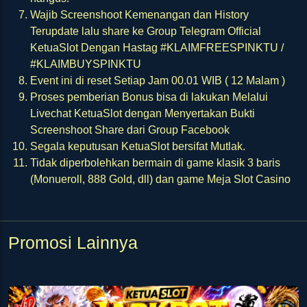
Wajib Screenshoot Kemenangan dan History
Terupdate lalu share ke Group Telegram Official
KetuaSlot Dengan Hastag #KLAIMFREESPINKTU /
#KLAIMBUYSPINKTU
Event ini di reset Setiap Jam 00.01 WIB ( 12 Malam )
Proses pemberian Bonus bisa di lakukan Melalui
Livechat KetuaSlot dengan Menyertakan Bukti
Screenshoot Share dari Group Facebook
Segala keputusan KetuaSlot bersifat Mutlak.
Tidak diperbolehkan bermain di game klasik 3 baris
(Monueroll, 888 Gold, dll) dan game Meja Slot Casino
Promosi Lainnya