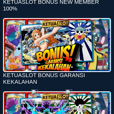
KETUASLOT BONUS NEW MEMBER
100%
KETUASLOT BONUS GARANSI
KEKALAHAN