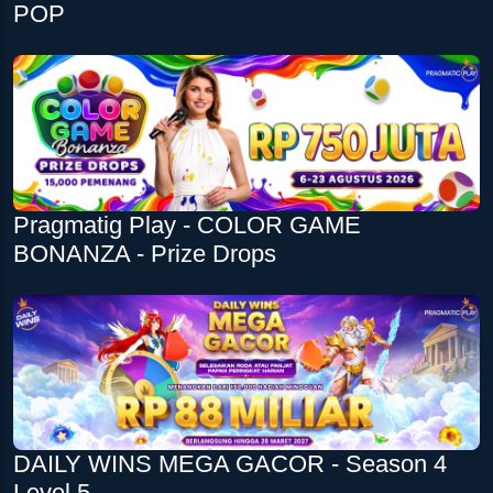
POP
Pragmatig Play - COLOR GAME
BONANZA - Prize Drops
DAILY WINS MEGA GACOR - Season 4
Level 5